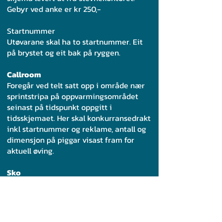
Gebyr ved anke er kr 250,-
Startnummer
Utøvarane skal ha to startnummer. Eit
på brystet og eit bak på ryggen.
Callroom
Foregår ved telt satt opp i område nær
sprintstripa på oppvarmingsområdet
seinast på tidspunkt oppgitt i
tidsskjemaet. Her skal konkurransedrakt
inkl startnummer og reklame, antall og
dimensjon på piggar visast fram for
aktuell øving.
Sko
Det blir foretatt skokontroll under
mesterskapet.
Innmarsj