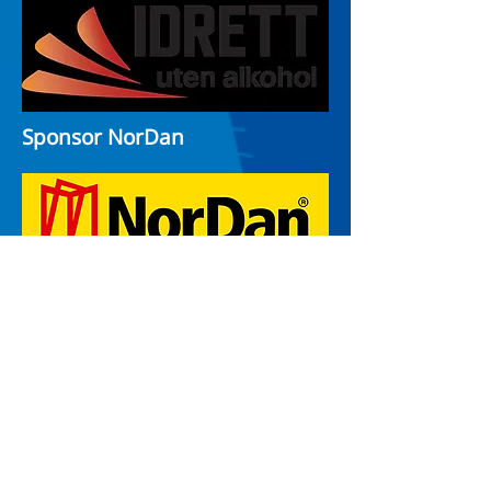
Sponsor NorDan
Hotellpartnere