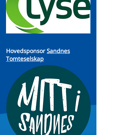
Hovedsponsor
Sandnes
Tomteselskap